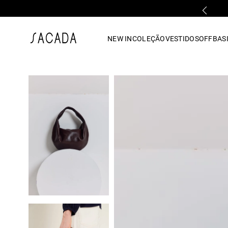
PARCELAMENTO EM ATÉ 10x SEM JUROS
1
º
vestido
NEW IN
COLEÇÃO
VESTIDOS
OFF
BASI
2
º
vestido midi
3
º
blusa
4
º
tricot
5
º
vestido longo
6
º
calca
7
º
macacão
8
º
saia
9
º
jeans
10
º
vestido curto