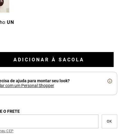
ho
UN
:
ADICIONAR À SACOLA
ecisa de ajuda para montar seu look?
lar com um Personal Shopper
E O FRETE
meu CEP