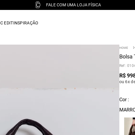
FALE COM UMA LOJA FÍSICA
C EDIT
INSPIRAÇÃO
Bolsa
:
010
R$
99
ou 6x d
Cor :
MARRO