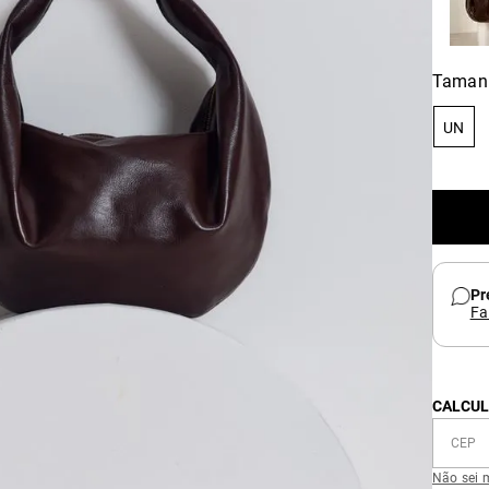
Taman
UN
Pr
Fa
CALCUL
Não sei 