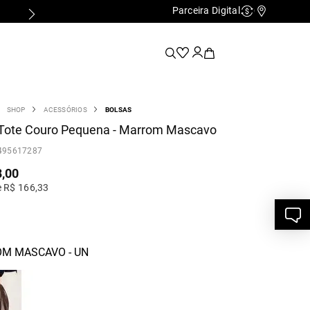
Parceira Digital
Cashback
Nossas Lo
SHOP
ACESSÓRIOS
BOLSAS
 Tote Couro Pequena - Marrom Mascavo
495617287
8
,
00
e R$ 166,33
M MASCAVO - UN