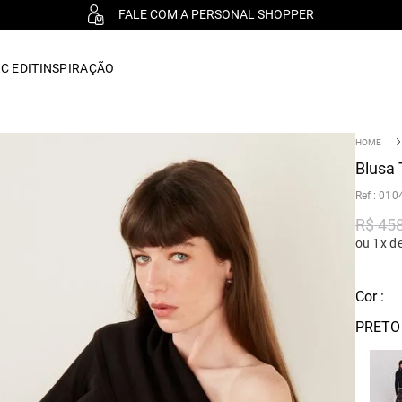
FALE COM A PERSONAL SHOPPER
C EDIT
INSPIRAÇÃO
Blusa 
:
010
R$
45
ou 1x d
Cor :
PRETO 