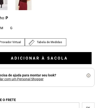
ho
P
:
M
G
Provador Virtual
Tabela de Medidas
ADICIONAR À SACOLA
ecisa de ajuda para montar seu look?
lar com um Personal Shopper
E O FRETE