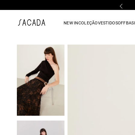
FALE COM UMA LOJA FÍSICA
1
º
vestido
NEW IN
COLEÇÃO
VESTIDOS
OFF
BASI
2
º
vestido midi
3
º
blusa
4
º
tricot
5
º
vestido longo
6
º
calca
7
º
macacão
8
º
saia
9
º
jeans
10
º
vestido curto