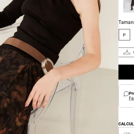
Taman
P
Pr
Fa
CALCUL