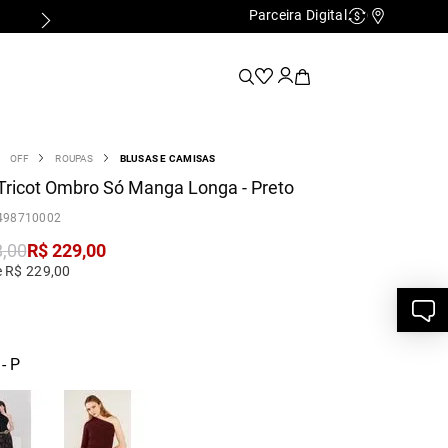
Parceira Digital
Cashback
Nossas Lo
OFF
ROUPAS
BLUSAS E CAMISAS
Tricot Ombro Só Manga Longa - Preto
498710002
8
,
00
R$
229
,
00
e R$ 229,00
- P