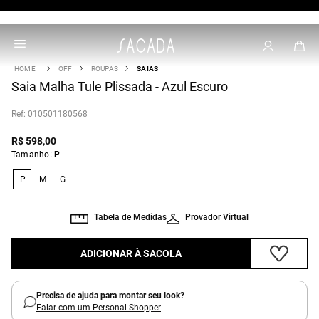
OFF
ROUPAS
SAIAS
Saia Malha Tule Plissada - Azul Escuro
:
010501180568
R$
598
,
00
:
Tamanho
P
P
M
G
Tabela de Medidas
Provador Virtual
ADICIONAR À SACOLA
Precisa de ajuda para montar seu look?
Falar com um Personal Shopper