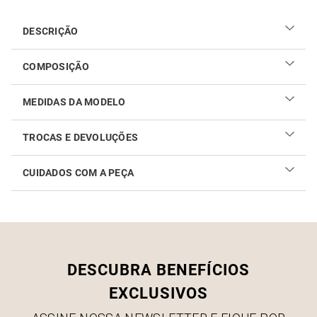
DESCRIÇÃO
COMPOSIÇÃO
92% algodão e 8% fibras diversas
MEDIDAS DA MODELO
TROCAS E DEVOLUÇÕES
CUIDADOS COM A PEÇA
Realizar sua troca ou devolução é fácil. Confira maiores
informações no
link
Como cuidar do seu produto
DESCUBRA BENEFÍCIOS
EXCLUSIVOS