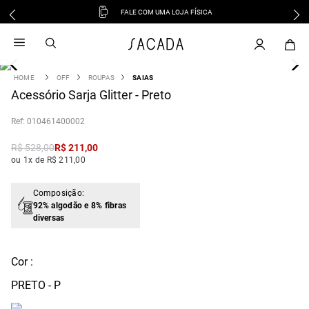
FALE COM UMA LOJA FÍSICA
1
º
vestido
2
º
vestido midi
3
º
blusa
OFF
ROUPAS
SAIAS
4
Acessório Sarja Glitter - Preto
º
tricot
5
º
vestido longo
:
010461400002
6
º
calca
R$
528
,
00
R$
211
,
00
7
º
macacão
ou 1x de R$ 211,00
8
º
saia
9
º
jeans
Composição:
92% algodão e 8% fibras
10
º
vestido curto
diversas
Cor :
PRETO - P