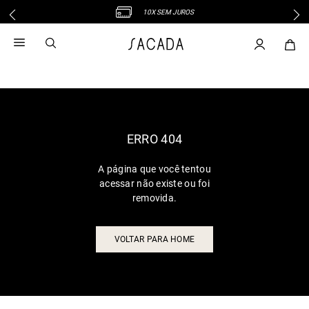
10X SEM JUROS
1
º
vestido
2
º
vestido midi
3
º
blusa
4
º
tricot
5
º
vestido longo
6
º
calca
ERRO 404
7
º
macacão
A página que você tentou
8
º
saia
acessar não existe ou foi
9
º
jeans
removida.
10
º
vestido curto
VOLTAR PARA HOME