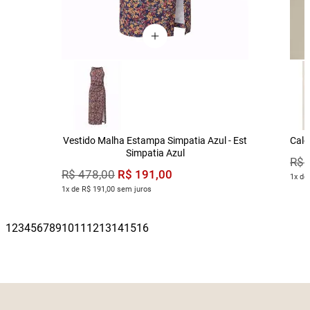
Vestido Malha Estampa Simpatia Azul - Est
Calç
Simpatia Azul
R$
R$
191
,
00
R$
478
,
00
1x de
1x de R$ 191,00 sem juros