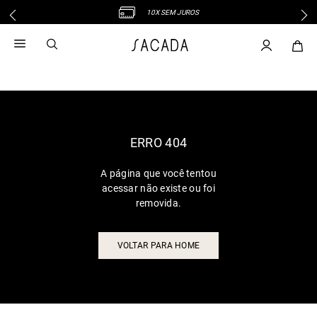
10X SEM JUROS
1
º
vestido
2
º
vestido midi
3
º
blusa
4
º
vestido longo
5
º
tricot
6
º
calca
ERRO 404
7
º
macacão
A página que você tentou
8
º
saia
acessar não existe ou foi
9
º
jeans
removida.
10
º
vestido curto
VOLTAR PARA HOME