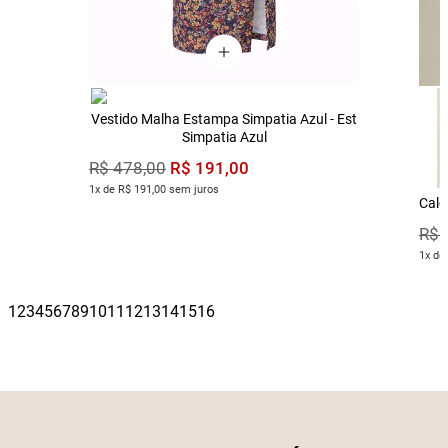
Vestido Malha Estampa Simpatia Azul - Est
Simpatia Azul
R$
191
,
00
R$
478
,
00
1x de R$ 191,00 sem juros
Calç
R$
1x de