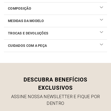
COMPOSIÇÃO
MEDIDAS DA MODELO
TROCAS E DEVOLUÇÕES
CUIDADOS COM A PEÇA
Realizar sua troca ou devolução é fácil. Confira maiores
informações no
link
Como cuidar do seu produto
DESCUBRA BENEFÍCIOS
EXCLUSIVOS
ASSINE NOSSA NEWSLETTER E FIQUE POR
DENTRO