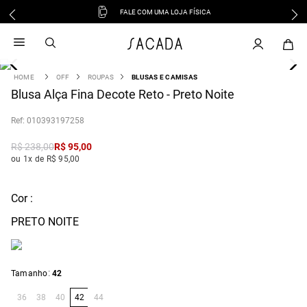
FALE COM UMA LOJA FÍSICA
1
º
vestido
2
º
vestido midi
3
º
blusa
OFF
ROUPAS
BLUSAS E CAMISAS
4
Blusa Alça Fina Decote Reto - Preto Noite
º
tricot
5
º
vestido longo
:
010393197258
6
º
calca
R$
238
,
00
R$
95
,
00
7
º
macacão
ou 1x de R$ 95,00
8
º
saia
9
º
jeans
Cor :
10
º
camisa
PRETO NOITE
:
Tamanho
42
36
38
40
42
44