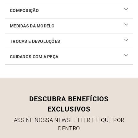
COMPOSIÇÃO
MEDIDAS DA MODELO
TROCAS E DEVOLUÇÕES
CUIDADOS COM A PEÇA
Realizar sua troca ou devolução é fácil. Confira maiores
informações no
link
Como cuidar do seu produto
DESCUBRA BENEFÍCIOS
EXCLUSIVOS
ASSINE NOSSA NEWSLETTER E FIQUE POR
DENTRO