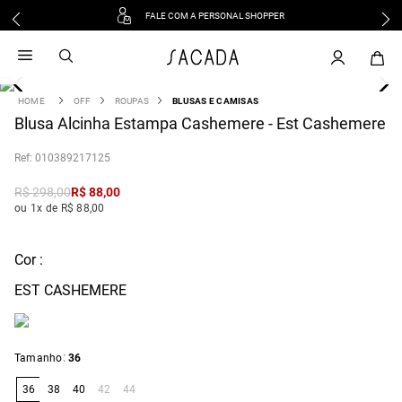
FALE COM A PERSONAL SHOPPER
1
º
vestido
2
º
vestido midi
3
º
blusa
OFF
ROUPAS
BLUSAS E CAMISAS
4
Blusa Alcinha Estampa Cashemere - Est Cashemere
º
tricot
5
º
vestido longo
:
010389217125
6
º
calca
R$
298
,
00
R$
88
,
00
7
º
macacão
ou 1x de R$ 88,00
8
º
saia
9
º
jeans
Cor :
10
º
vestido curto
EST CASHEMERE
:
Tamanho
36
36
38
40
42
44