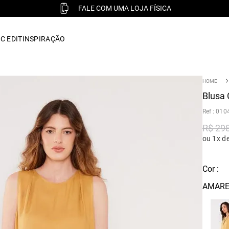
FALE COM UMA LOJA FÍSICA
C EDIT
INSPIRAÇÃO
Blusa 
:
010
R$
29
ou 1x d
Cor :
AMARE