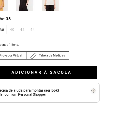
ho
38
:
40
42
44
38
apenas
1
itens.
Provador Virtual
Tabela de Medidas
ADICIONAR À SACOLA
ecisa de ajuda para montar seu look?
lar com um Personal Shopper