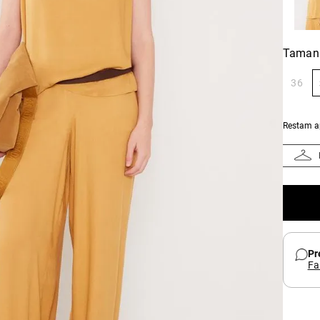
Taman
36
Restam 
Pr
Fa