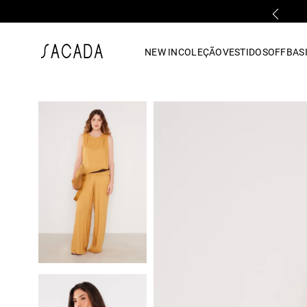
PARCELAMENTO EM ATÉ 10x SEM JUROS
1
º
vestido
NEW IN
COLEÇÃO
VESTIDOS
OFF
BASI
2
º
vestido midi
3
º
blusa
4
º
tricot
5
º
vestido longo
6
º
calca
7
º
macacão
8
º
saia
9
º
jeans
10
º
camisa