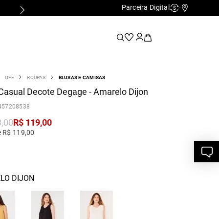
Parceira Digital
Cashback
Nossas Lo
OFF
ROUPAS
BLUSAS E CAMISAS
Casual Decote Degage - Amarelo Dijon
457208538
8
,
00
R$
119
,
00
e R$ 119,00
LO DIJON