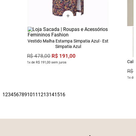
Vestido Malha Estampa Simpatia Azul - Est
Simpatia Azul
R$
191
,
00
R$
478
,
00
Calç
1x de R$ 191,00 sem juros
R$
1x de