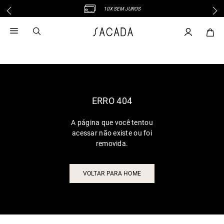
10X SEM JUROS
1
º
vestido
2
º
vestido midi
3
º
blusa
4
º
tricot
5
º
vestido longo
6
º
calca
ERRO 404
7
º
macacão
A página que você tentou
8
º
saia
acessar não existe ou foi
9
º
jeans
removida.
10
º
vestido curto
VOLTAR PARA HOME