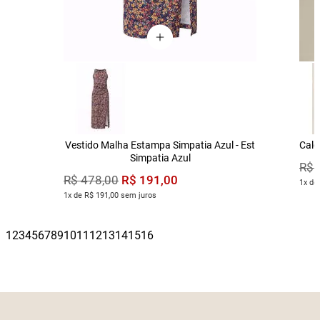
Vestido Malha Estampa Simpatia Azul - Est
Calç
Simpatia Azul
R$
R$
191
,
00
R$
478
,
00
1x de
1x de R$ 191,00 sem juros