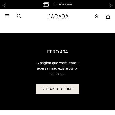
10X SEM JUROS
1
º
vestido
2
º
vestido midi
3
º
blusa
4
º
tricot
5
º
vestido longo
6
º
calca
ERRO 404
7
º
macacão
A página que você tentou
8
º
saia
acessar não existe ou foi
9
º
jeans
removida.
10
º
vestido curto
VOLTAR PARA HOME