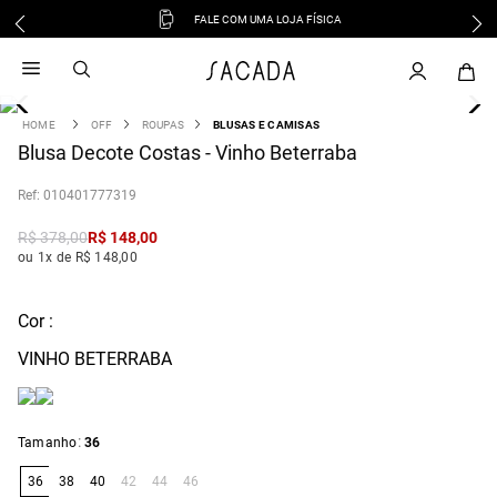
FALE COM UMA LOJA FÍSICA
1
º
vestido
2
º
vestido midi
3
º
blusa
OFF
ROUPAS
BLUSAS E CAMISAS
4
Blusa Decote Costas - Vinho Beterraba
º
vestido longo
5
º
tricot
:
010401777319
6
º
calca
R$
378
,
00
R$
148
,
00
7
º
macacão
ou 1x de R$ 148,00
8
º
saia
9
º
jeans
Cor :
10
º
vestido curto
VINHO BETERRABA
:
Tamanho
36
36
38
40
42
44
46