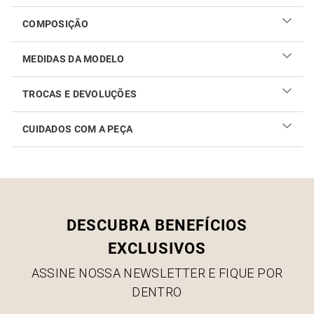
COMPOSIÇÃO
MEDIDAS DA MODELO
TROCAS E DEVOLUÇÕES
CUIDADOS COM A PEÇA
Realizar sua troca ou devolução é fácil. Confira maiores
informações no
link
Como cuidar do seu produto
DESCUBRA BENEFÍCIOS
EXCLUSIVOS
ASSINE NOSSA NEWSLETTER E FIQUE POR
DENTRO