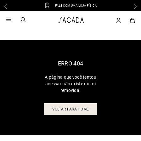
FALE COM UMA LOJA FÍSICA
1
º
vestido
2
º
vestido midi
3
º
blusa
4
º
tricot
5
º
vestido longo
6
º
calca
ERRO 404
7
º
macacão
A página que você tentou
8
º
saia
acessar não existe ou foi
9
º
jeans
removida.
10
º
vestido curto
VOLTAR PARA HOME