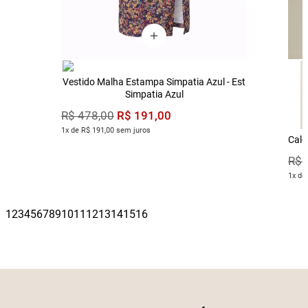
Vestido Malha Estampa Simpatia Azul - Est
Simpatia Azul
R$
191
,
00
R$
478
,
00
1x de R$ 191,00 sem juros
Calç
R$
1x de