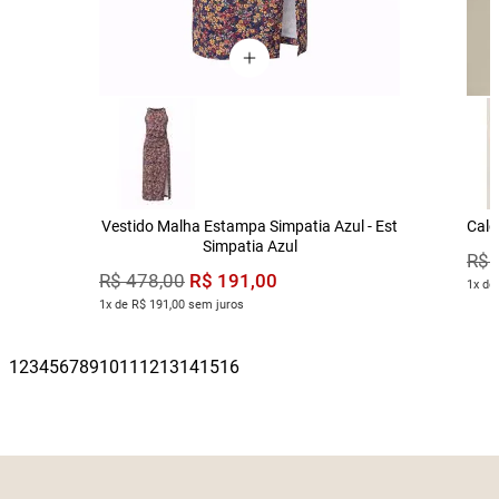
Vestido Malha Estampa Simpatia Azul - Est
Calç
Simpatia Azul
R$
R$
191
,
00
R$
478
,
00
1x de
1x de R$ 191,00 sem juros