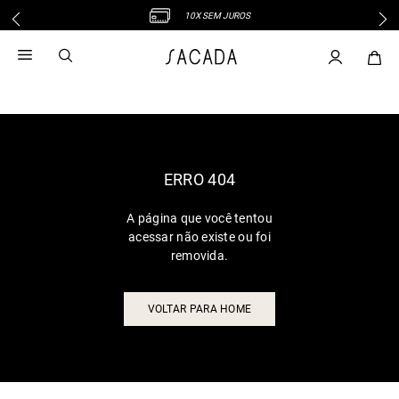
10X SEM JUROS
1
º
vestido
2
º
vestido midi
3
º
blusa
4
º
tricot
5
º
vestido longo
6
º
calca
ERRO 404
7
º
macacão
A página que você tentou
8
º
saia
acessar não existe ou foi
9
º
jeans
removida.
10
º
vestido curto
VOLTAR PARA HOME