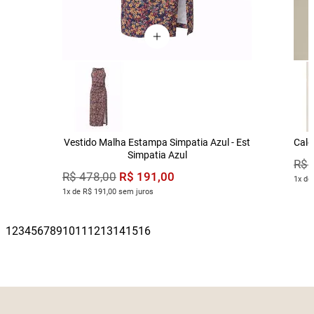
Vestido Malha Estampa Simpatia Azul - Est
Calç
Simpatia Azul
R$
R$
191
,
00
R$
478
,
00
1x de
1x de R$ 191,00 sem juros