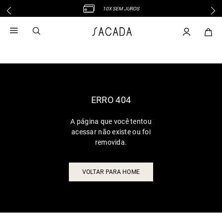
10X SEM JUROS
1
º
vestido
2
º
vestido midi
3
º
blusa
4
º
tricot
5
º
vestido longo
6
º
calca
ERRO 404
7
º
macacão
A página que você tentou
8
º
saia
acessar não existe ou foi
9
º
jeans
removida.
10
º
vestido curto
VOLTAR PARA HOME