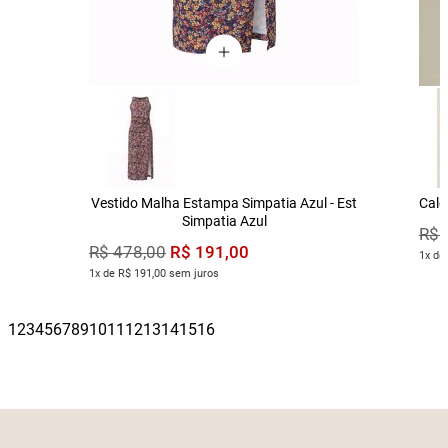
Vestido Malha Estampa Simpatia Azul - Est
Calç
Simpatia Azul
R$
R$
191
,
00
R$
478
,
00
1x de
1x de R$ 191,00 sem juros