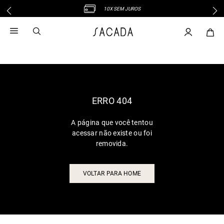
10X SEM JUROS
1
º
vestido
2
º
vestido midi
3
º
blusa
4
º
tricot
5
º
vestido longo
6
º
calca
ERRO 404
7
º
macacão
A página que você tentou
8
º
saia
acessar não existe ou foi
9
º
jeans
removida.
10
º
vestido curto
VOLTAR PARA HOME