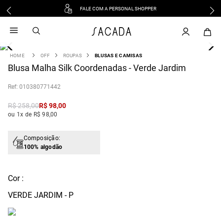
FALE COM A PERSONAL SHOPPER
1
º
vestido
2
º
vestido midi
3
º
blusa
OFF
ROUPAS
BLUSAS E CAMISAS
4
Blusa Malha Silk Coordenadas - Verde Jardim
º
tricot
5
º
vestido longo
:
010380771442
6
º
calca
R$
258
,
00
R$
98
,
00
7
º
macacão
ou 1x de R$ 98,00
8
º
saia
9
º
jeans
Composição:
100% algodão
10
º
vestido curto
Cor :
VERDE JARDIM - P