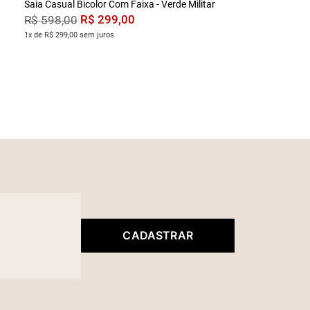
Saia Casual Bicolor Com Faixa - Verde Militar
R$
299
,
00
R$
598
,
00
1x de R$ 299,00 sem juros
CADASTRAR