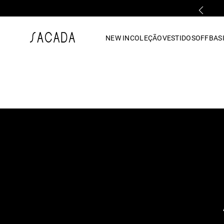
PARCELAMENTO EM ATÉ 10x SEM JUROS
1
º
vestido
NEW IN
COLEÇÃO
VESTIDOS
OFF
BASI
2
º
vestido midi
3
º
blusa
4
º
tricot
5
º
vestido longo
6
º
calca
7
º
macacão
8
º
saia
9
º
jeans
10
º
camisa