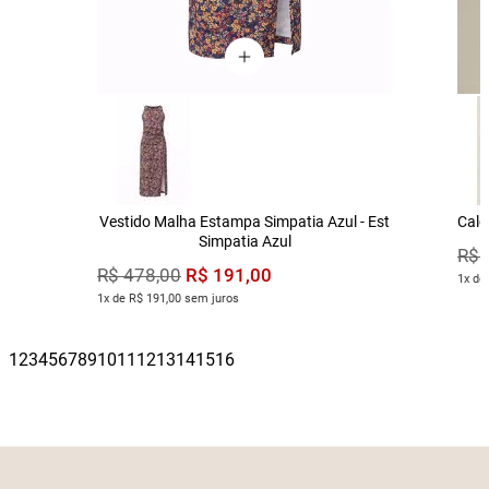
Vestido Malha Estampa Simpatia Azul - Est
Calç
Simpatia Azul
R$
R$
191
,
00
R$
478
,
00
1x de
1x de R$ 191,00 sem juros