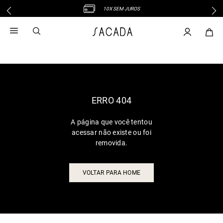
10X SEM JUROS
1
º
vestido
2
º
vestido midi
3
º
blusa
4
º
tricot
5
º
vestido longo
6
º
calca
ERRO 404
7
º
macacão
A página que você tentou
8
º
saia
acessar não existe ou foi
9
º
jeans
removida.
10
º
vestido curto
VOLTAR PARA HOME