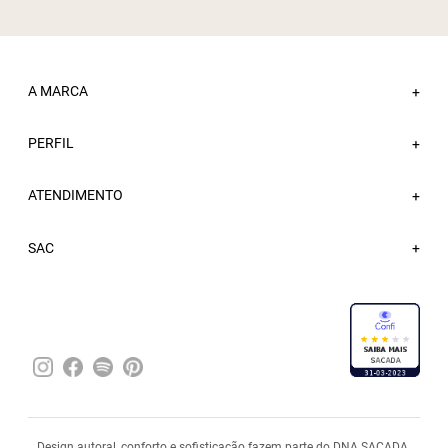
A MARCA
+
PERFIL
Sobre a Sacada
+
Nossas Lojas
ATENDIMENTO
Minha Conta
+
Atacado
Meus Pedidos
Trabalhe Conosco
Fale Conosco
SAC
Wishlist
Blog
FAQ
Sacada Bônus
Entregas
Trocas e Devoluções
Política de Privacidade
Pagamentos
Design autoral, conforto e sofisticação fazem parte do DNA SACADA.