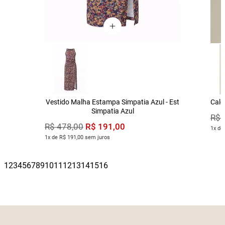
Vestido Malha Estampa Simpatia Azul - Est
Calç
Simpatia Azul
R$
R$
191
,
00
R$
478
,
00
1x de
1x de R$ 191,00 sem juros