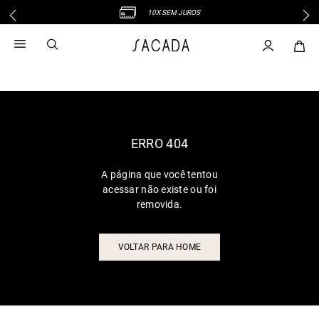
10X SEM JUROS
1
º
vestido
2
º
vestido midi
3
º
blusa
4
º
tricot
5
º
vestido longo
6
º
calca
ERRO 404
7
º
macacão
A página que você tentou
8
º
saia
acessar não existe ou foi
9
º
jeans
removida.
10
º
vestido curto
VOLTAR PARA HOME