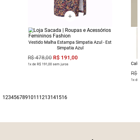
Vestido Malha Estampa Simpatia Azul - Est
Simpatia Azul
R$
191
,
00
R$
478
,
00
Calç
1x de R$ 191,00 sem juros
R$
1x de