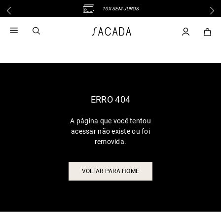
10X SEM JUROS
1
º
vestido
2
º
vestido midi
3
º
blusa
4
º
tricot
5
º
vestido longo
6
º
calca
ERRO 404
7
º
macacão
A página que você tentou
8
º
saia
acessar não existe ou foi
9
º
jeans
removida.
10
º
vestido curto
VOLTAR PARA HOME