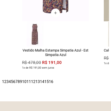
Vestido Malha Estampa Simpatia Azul - Est
Calç
Simpatia Azul
R$
R$
191
,
00
R$
478
,
00
1x de
1x de R$ 191,00 sem juros