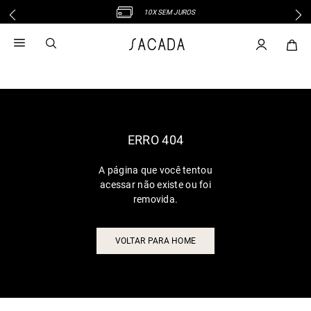
10X SEM JUROS
1
º
vestido
2
º
vestido midi
3
º
blusa
4
º
tricot
5
º
vestido longo
6
º
calca
ERRO 404
7
º
macacão
A página que você tentou
8
º
saia
acessar não existe ou foi
9
º
jeans
removida.
10
º
vestido curto
VOLTAR PARA HOME