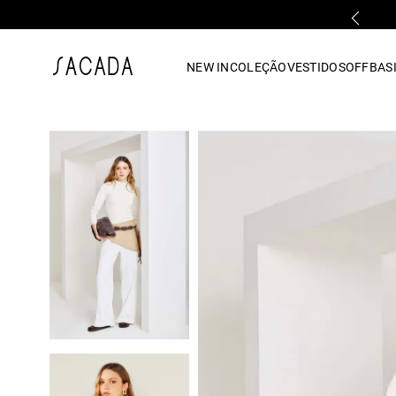
PARCELAMENTO EM ATÉ 10x SEM JUROS
1
º
vestido
NEW IN
COLEÇÃO
VESTIDOS
OFF
BASI
2
º
vestido midi
3
º
blusa
4
º
tricot
5
º
calca
6
º
vestido longo
7
º
macacão
8
º
saia
9
º
jeans
10
º
camisa