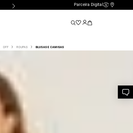
Parceira Digital
FALE COM A PERSONAL SHOPPER
Cashback
Nossas Lo
OFF
ROUPAS
BLUSAS E CAMISAS
Tricot Gola Canelada - Off White
506260072
8
,
00
R$
199
,
00
e R$ 199,00
ITE - P