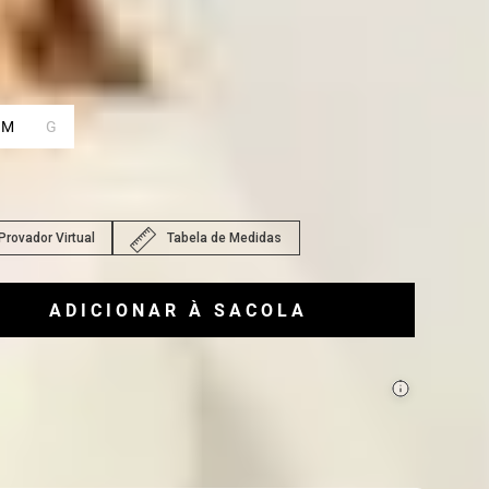
ho
P
:
M
G
apenas
1
itens.
Provador Virtual
Tabela de Medidas
ADICIONAR À SACOLA
ecisa de ajuda para montar seu look?
lar com um Personal Shopper