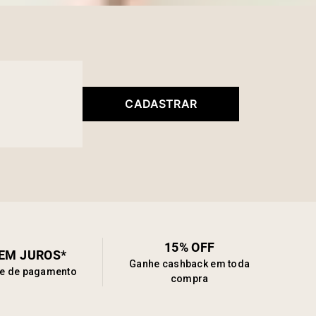
para quem busca uma peça versátil, com corte de alta
dade e um toque luxuoso, elevando qualquer composição
briedade e estilo incomparável.
CADASTRAR
15% OFF
SEM JUROS*
Ganhe cashback em toda
de de pagamento
compra