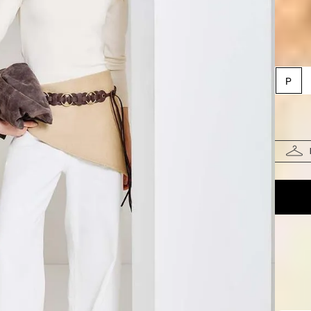
Taman
P
Restam 
Pr
Fa