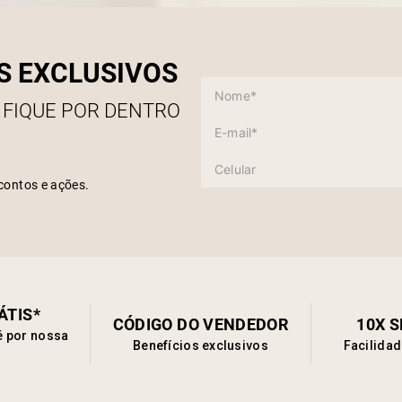
ideal 
quali
com so
S EXCLUSIVOS
 FIQUE POR DENTRO
contos e ações.
ÁTIS*
CÓDIGO DO VENDEDOR
10X 
é por nossa
Benefícios exclusivos
Facilida