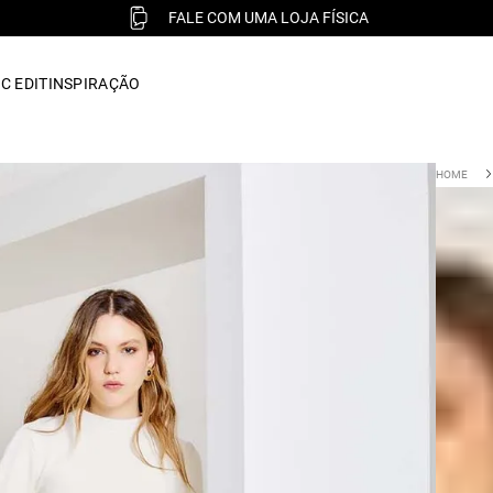
FALE COM UMA LOJA FÍSICA
C EDIT
INSPIRAÇÃO
Blusa 
:
010
R$
39
ou 1x d
Cor :
OFF WH