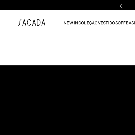
PRIMEIRA TROCA GRÁTIS*
1
º
vestido
NEW IN
COLEÇÃO
VESTIDOS
OFF
BASI
2
º
vestido midi
3
º
blusa
4
º
tricot
5
º
vestido longo
6
º
calca
7
º
macacão
8
º
saia
9
º
jeans
10
º
camisa