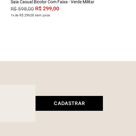
Saia Casual Bicolor Com Faixa - Verde Militar
R$
299
,
00
R$
598
,
00
1x de R$ 299,00 sem juros
CADASTRAR