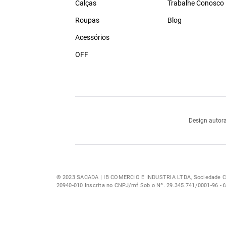
Calças
Trabalhe Conosco
Roupas
Blog
Acessórios
OFF
Design autora
© 2023 SACADA | IB COMERCIO E INDUSTRIA LTDA, Sociedade Com
20940-010 Inscrita no CNPJ/mf Sob o Nº. 29.345.741/0001-96 -
f