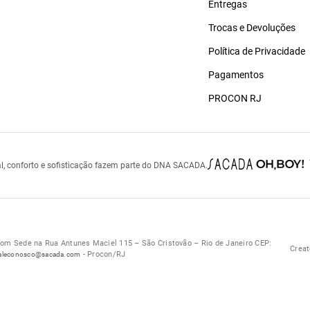
Entregas
Trocas e Devoluções
Política de Privacidade
Pagamentos
PROCON RJ
l, conforto e sofisticação fazem parte do DNA SACADA.
 Sede na Rua Antunes Maciel 115 – São Cristovão – Rio de Janeiro CEP:
Creat
- Procon/RJ
aleconosco@sacada.com