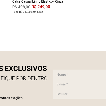
Calça Casual Linho Elástico - Cinza
R$
249
,
00
R$
498
,
00
1x de R$ 249,00 sem juros
S EXCLUSIVOS
 FIQUE POR DENTRO
contos e ações.