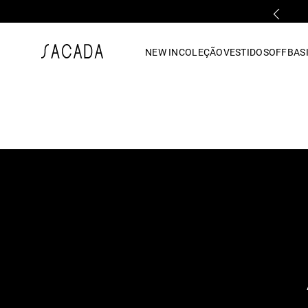
PARCELAMENTO EM ATÉ 10x SEM JUROS
1
º
vestido
NEW IN
COLEÇÃO
VESTIDOS
OFF
BASI
2
º
vestido midi
3
º
blusa
4
º
tricot
5
º
vestido longo
6
º
calca
7
º
macacão
8
º
saia
9
º
jeans
10
º
vestido curto