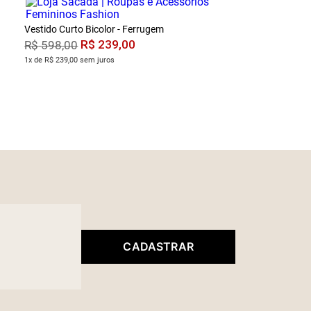
Vestido Curto Bicolor - Ferrugem
R$
239
,
00
R$
598
,
00
1x de R$ 239,00 sem juros
CADASTRAR