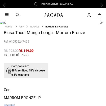
FALE COM UMA LOJA FÍSICA
1
º
vestido
2
º
vestido midi
3
º
blusa
OFF
ROUPAS
BLUSAS E CAMISAS
4
Blusa Tricot Manga Longa - Marrom Bronze
º
tricot
5
º
vestido longo
:
010506247495
6
º
calca
R$
298
,
00
R$
149
,
00
7
º
macacão
ou 1x de R$ 149,00
8
º
saia
9
º
jeans
Composição:
48% acrílico, 48% viscose
10
º
vestido curto
e 4% elastano
Cor :
MARROM BRONZE - P