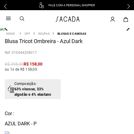
FALE COM A PERSONAL SHOPPER
1
º
vestido
2
º
vestido midi
3
º
blusa
OFF
ROUPAS
BLUSAS E CAMISAS
4
Blusa Tricot Ombreira - Azul Dark
º
vestido longo
5
º
tricot
:
010444208017
6
º
calca
R$
398
,
00
R$
158
,
00
7
º
macacão
ou 1x de R$ 158,00
8
º
saia
9
º
jeans
Composição:
63% viscose, 33%
10
º
vestido curto
algodão e 4% elastano
Cor :
AZUL DARK - P