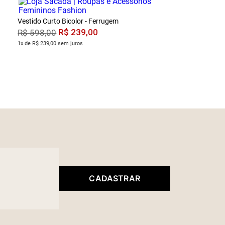
Vestido Curto Bicolor - Ferrugem
R$
239
,
00
R$
598
,
00
1x de R$ 239,00 sem juros
CADASTRAR