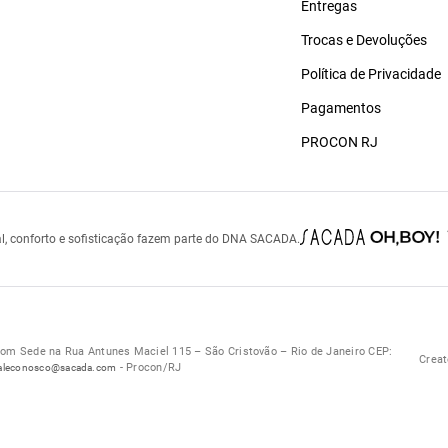
Entregas
Trocas e Devoluções
Política de Privacidade
Pagamentos
PROCON RJ
l, conforto e sofisticação fazem parte do DNA SACADA.
 Sede na Rua Antunes Maciel 115 – São Cristovão – Rio de Janeiro CEP:
Creat
- Procon/RJ
aleconosco@sacada.com