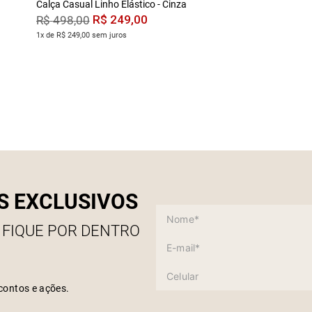
Calça Casual Linho Elástico - Cinza
R$
249
,
00
R$
498
,
00
1x de R$ 249,00 sem juros
S EXCLUSIVOS
 FIQUE POR DENTRO
contos e ações.