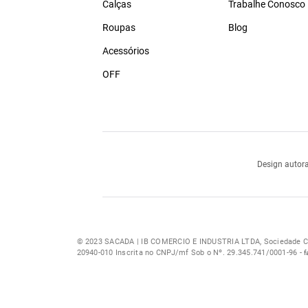
Calças
Trabalhe Conosco
Roupas
Blog
Acessórios
OFF
Design autora
© 2023 SACADA | IB COMERCIO E INDUSTRIA LTDA, Sociedade Com
20940-010 Inscrita no CNPJ/mf Sob o Nº. 29.345.741/0001-96 -
f