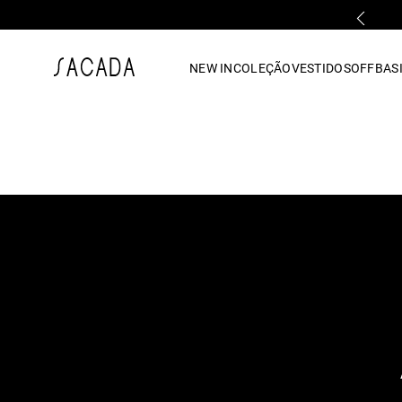
PARCELAMENTO EM ATÉ 10x SEM JUROS
1
º
vestido
NEW IN
COLEÇÃO
VESTIDOS
OFF
BASI
2
º
vestido midi
3
º
blusa
4
º
tricot
5
º
vestido longo
6
º
calca
7
º
macacão
8
º
saia
9
º
jeans
10
º
vestido curto