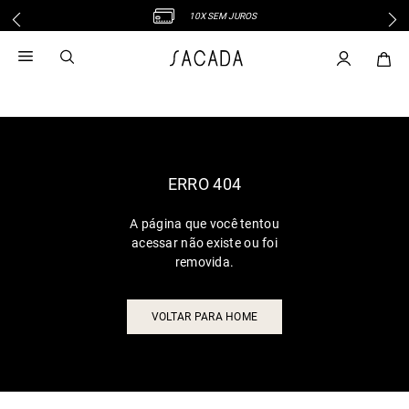
10X SEM JUROS
1
º
vestido
2
º
vestido midi
3
º
blusa
4
º
tricot
5
º
vestido longo
6
º
calca
ERRO 404
7
º
macacão
A página que você tentou
8
º
saia
acessar não existe ou foi
9
º
jeans
removida.
10
º
vestido curto
VOLTAR PARA HOME