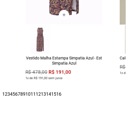
Vestido Malha Estampa Simpatia Azul - Est
Calç
Simpatia Azul
R$
R$
191
,
00
R$
478
,
00
1x de
1x de R$ 191,00 sem juros