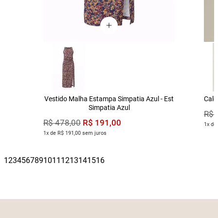
Vestido Malha Estampa Simpatia Azul - Est
Calç
Simpatia Azul
R$
R$
191
,
00
R$
478
,
00
1x de
1x de R$ 191,00 sem juros