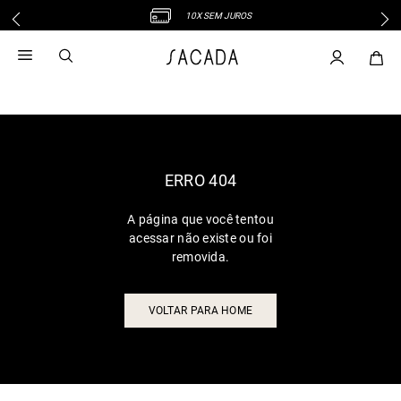
10X SEM JUROS
1
º
vestido
2
º
vestido midi
3
º
blusa
4
º
tricot
5
º
vestido longo
6
º
calca
ERRO 404
7
º
macacão
A página que você tentou
8
º
saia
acessar não existe ou foi
9
º
jeans
removida.
10
º
vestido curto
VOLTAR PARA HOME