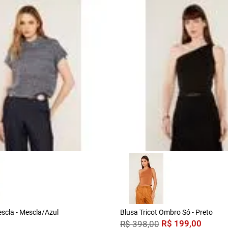
escla - Mescla/Azul
Blusa Tricot Ombro Só - Preto
R$
199
,
00
R$
398
,
00