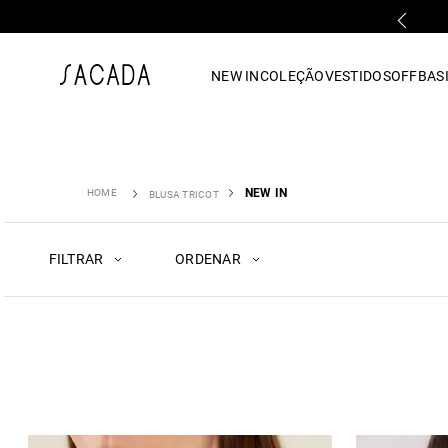
FALE COM UMA LOJA FÍSICA
1
º
vestido
NEW IN
COLEÇÃO
VESTIDOS
OFF
BASI
2
º
vestido midi
3
º
blusa
4
º
tricot
5
º
vestido longo
6
º
calca
NEW IN
BLUSA TRICOT
7
º
macacão
8
º
saia
FILTRAR
ORDENAR
9
º
jeans
10
º
camisa