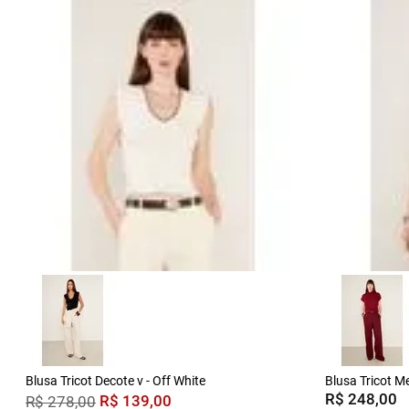
Blusa Tricot Decote v - Off White
Blusa Tricot M
R$
248
,
00
R$
139
,
00
R$
278
,
00