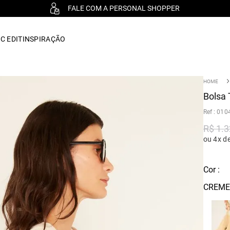
FALE COM A PERSONAL SHOPPER
C EDIT
INSPIRAÇÃO
Bolsa 
:
010
R$
1
.
3
ou 4x d
Cor :
CREME 