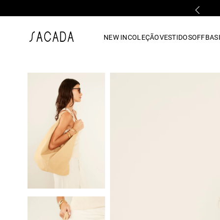
FALE COM UMA LOJA FÍSICA
1
º
vestido
NEW IN
COLEÇÃO
VESTIDOS
OFF
BASI
2
º
vestido midi
3
º
blusa
4
º
tricot
5
º
calca
6
º
vestido longo
7
º
macacão
8
º
saia
9
º
jeans
10
º
camisa