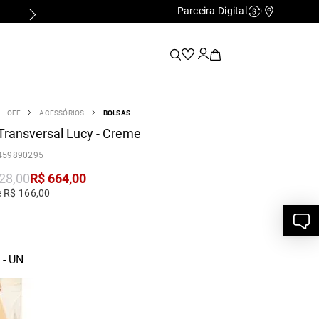
Parceira Digital
Cashback
Nossas Lo
OFF
ACESSÓRIOS
BOLSAS
Transversal Lucy - Creme
459890295
28
,
00
R$
664
,
00
e R$ 166,00
- UN