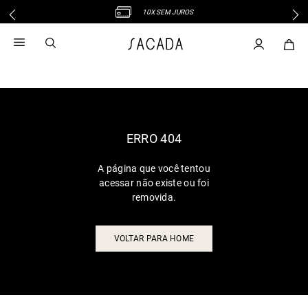
10X SEM JUROS
1
º
vestido
2
º
vestido midi
3
º
blusa
4
º
tricot
5
º
vestido longo
6
º
calca
ERRO 404
7
º
macacão
A página que você tentou
8
º
saia
acessar não existe ou foi
9
º
jeans
removida.
10
º
vestido curto
VOLTAR PARA HOME