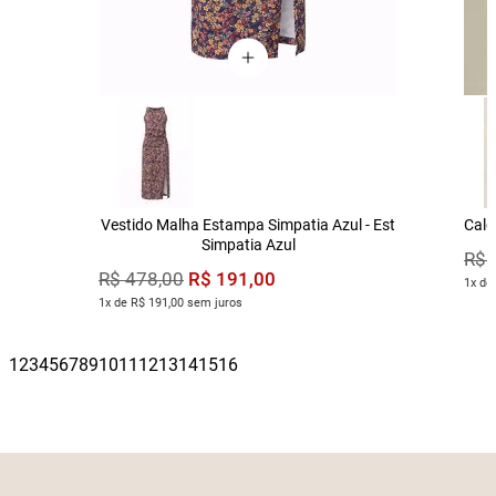
Vestido Malha Estampa Simpatia Azul - Est
Calç
Simpatia Azul
R$
R$
191
,
00
R$
478
,
00
1x de
1x de R$ 191,00 sem juros