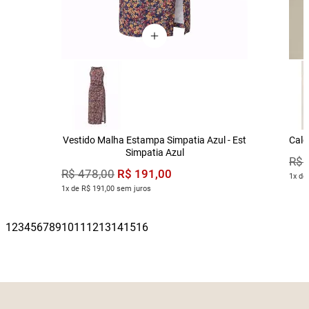
Vestido Malha Estampa Simpatia Azul - Est
Calç
Simpatia Azul
R$
R$
191
,
00
R$
478
,
00
1x de
1x de R$ 191,00 sem juros