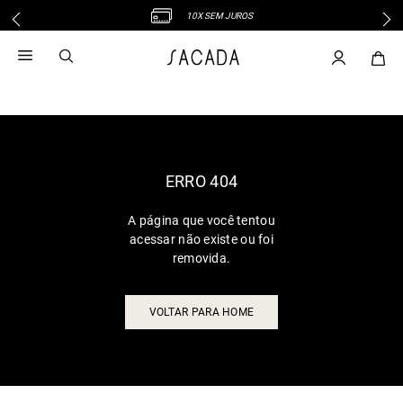
10X SEM JUROS
1
º
vestido
2
º
vestido midi
3
º
blusa
4
º
vestido longo
5
º
tricot
6
º
calca
ERRO 404
7
º
macacão
A página que você tentou
8
º
saia
acessar não existe ou foi
9
º
jeans
removida.
10
º
vestido curto
VOLTAR PARA HOME