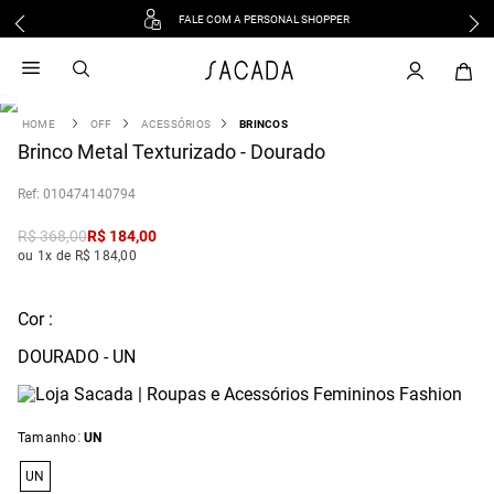
FALE COM A PERSONAL SHOPPER
1
º
vestido
2
º
vestido midi
3
º
blusa
OFF
ACESSÓRIOS
BRINCOS
4
Brinco Metal Texturizado - Dourado
º
tricot
5
º
calca
:
010474140794
6
º
vestido longo
R$
368
,
00
R$
184
,
00
7
º
macacão
ou 1x de R$ 184,00
8
º
saia
9
º
jeans
Cor :
10
º
camisa
DOURADO - UN
:
Tamanho
UN
UN