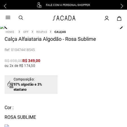
FALE COM A PERSONAL SHOPPER
1
º
vestido
2
º
vestido midi
3
º
blusa
OFF
ROUPAS
CALÇAS
4
Calça Alfaiataria Algodão - Rosa Sublime
º
tricot
5
º
vestido longo
:
010474418545
6
º
calca
R$
698
,
00
R$
349
,
00
7
º
macacão
ou 2x de R$ 174,50
8
º
saia
9
º
jeans
Composição:
97% algodão e 3%
10
º
vestido curto
elastano
Cor :
ROSA SUBLIME