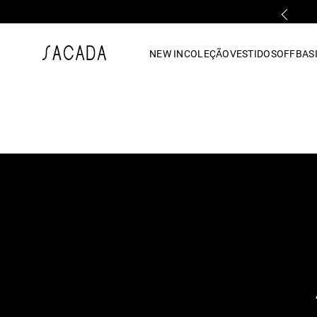
PARCELAMENTO EM ATÉ 10x SEM JUROS
1
º
vestido
NEW IN
COLEÇÃO
VESTIDOS
OFF
BASI
2
º
vestido midi
3
º
blusa
4
º
tricot
5
º
calca
6
º
vestido longo
7
º
macacão
8
º
saia
9
º
jeans
10
º
camisa