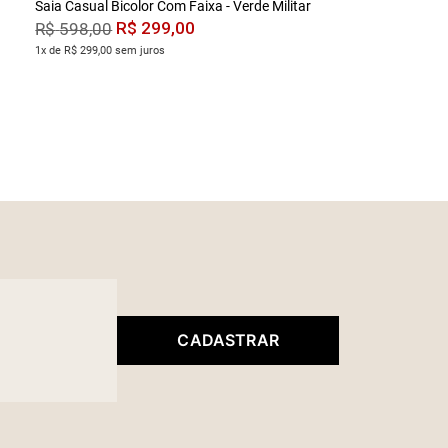
Saia Casual Bicolor Com Faixa - Verde Militar
R$
299
,
00
R$
598
,
00
1x de R$ 299,00 sem juros
CADASTRAR