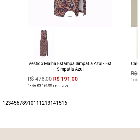
Vestido Malha Estampa Simpatia Azul - Est
Calç
Simpatia Azul
R$
R$
191
,
00
R$
478
,
00
1x de
1x de R$ 191,00 sem juros