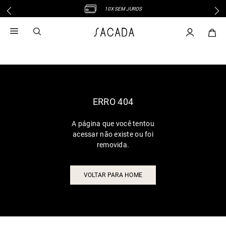
10X SEM JUROS
1
º
vestido
2
º
vestido midi
3
º
blusa
4
º
tricot
5
º
vestido longo
6
º
calca
ERRO 404
7
º
macacão
A página que você tentou
8
º
saia
acessar não existe ou foi
9
º
jeans
removida.
10
º
camisa
VOLTAR PARA HOME