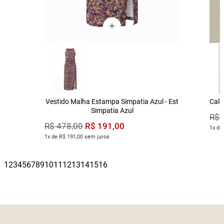
Vestido Malha Estampa Simpatia Azul - Est
Calç
Simpatia Azul
R$
R$
191
,
00
R$
478
,
00
1x de
1x de R$ 191,00 sem juros