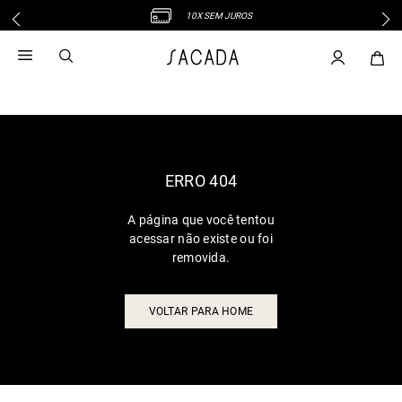
10X SEM JUROS
1
º
vestido
2
º
vestido midi
3
º
blusa
4
º
tricot
5
º
vestido longo
6
º
calca
ERRO 404
7
º
macacão
A página que você tentou
8
º
saia
acessar não existe ou foi
9
º
jeans
removida.
10
º
vestido curto
VOLTAR PARA HOME