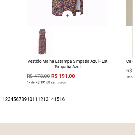
Vestido Malha Estampa Simpatia Azul - Est
Calç
Simpatia Azul
R$
R$
191
,
00
R$
478
,
00
1x de
1x de R$ 191,00 sem juros