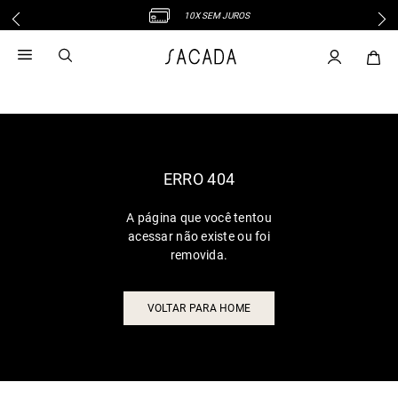
10X SEM JUROS
1
º
vestido
2
º
vestido midi
3
º
blusa
4
º
tricot
5
º
vestido longo
6
º
calca
ERRO 404
7
º
macacão
A página que você tentou
8
º
saia
acessar não existe ou foi
9
º
jeans
removida.
10
º
vestido curto
VOLTAR PARA HOME