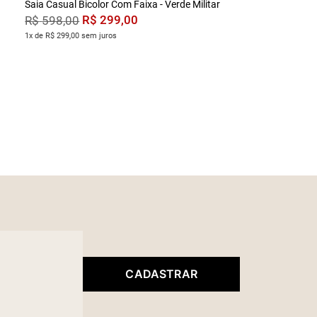
Saia Casual Bicolor Com Faixa - Verde Militar
R$
299
,
00
R$
598
,
00
1x de R$ 299,00 sem juros
CADASTRAR