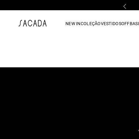
PARCELAMENTO EM ATÉ 10x SEM JUROS
1
º
vestido
NEW IN
COLEÇÃO
VESTIDOS
OFF
BASI
2
º
vestido midi
3
º
blusa
4
º
tricot
5
º
vestido longo
6
º
calca
7
º
macacão
8
º
saia
9
º
jeans
10
º
camisa