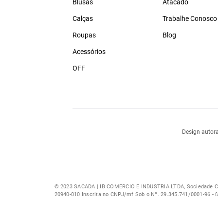
Blusas
Atacado
Calças
Trabalhe Conosco
Roupas
Blog
Acessórios
OFF
Design autora
© 2023 SACADA | IB COMERCIO E INDUSTRIA LTDA, Sociedade Com
20940-010 Inscrita no CNPJ/mf Sob o Nº. 29.345.741/0001-96 -
f