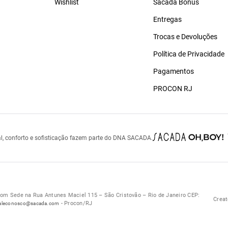
Wishlist
Sacada Bônus
Entregas
Trocas e Devoluções
Política de Privacidade
Pagamentos
PROCON RJ
l, conforto e sofisticação fazem parte do DNA SACADA.
 Sede na Rua Antunes Maciel 115 – São Cristovão – Rio de Janeiro CEP:
Creat
- Procon/RJ
aleconosco@sacada.com