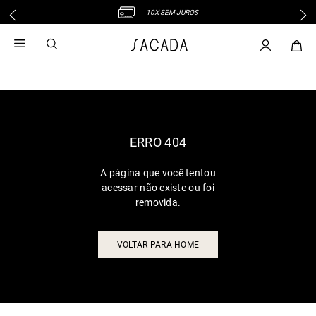
10X SEM JUROS
1
º
vestido
2
º
vestido midi
3
º
blusa
4
º
tricot
5
º
vestido longo
6
º
calca
ERRO 404
7
º
macacão
A página que você tentou
8
º
saia
acessar não existe ou foi
9
º
jeans
removida.
10
º
vestido curto
VOLTAR PARA HOME