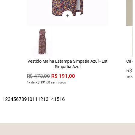
Vestido Malha Estampa Simpatia Azul - Est
Calç
Simpatia Azul
R$
R$
191
,
00
R$
478
,
00
1x de
1x de R$ 191,00 sem juros