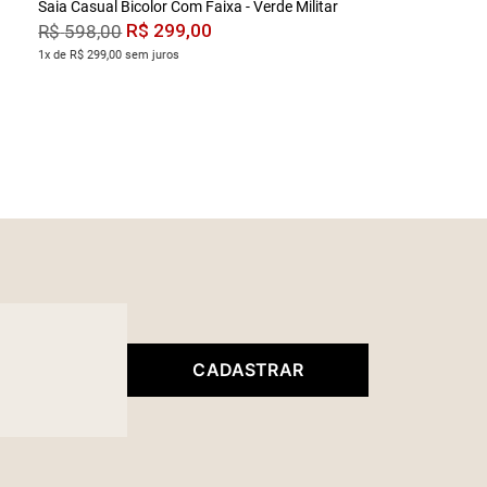
Saia Casual Bicolor Com Faixa - Verde Militar
R$
299
,
00
R$
598
,
00
1x de R$ 299,00 sem juros
CADASTRAR