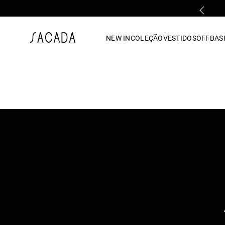
PRIMEIRA TROCA GRÁTIS*
1
º
vestido
NEW IN
COLEÇÃO
VESTIDOS
OFF
BASI
2
º
vestido midi
3
º
blusa
4
º
tricot
5
º
vestido longo
6
º
calca
7
º
macacão
8
º
saia
9
º
jeans
10
º
camisa