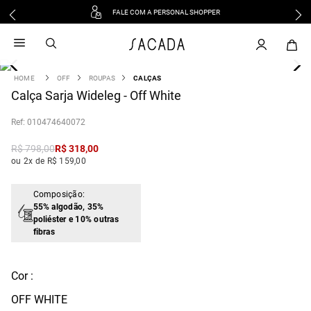
FALE COM A PERSONAL SHOPPER
1
º
vestido
2
º
vestido midi
3
º
blusa
OFF
ROUPAS
CALÇAS
4
Calça Sarja Wideleg - Off White
º
tricot
5
º
vestido longo
:
010474640072
6
º
calca
R$
798
,
00
R$
318
,
00
7
º
macacão
ou 2x de R$ 159,00
8
º
saia
9
º
jeans
Composição:
55% algodão, 35%
10
º
vestido curto
poliéster e 10% outras
fibras
Cor :
OFF WHITE