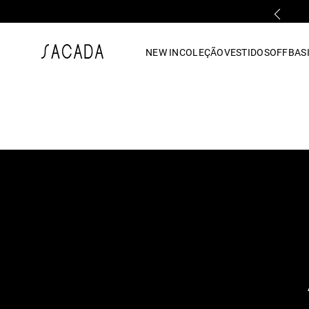
PARCELAMENTO EM ATÉ 10x SEM JUROS
1
º
vestido
NEW IN
COLEÇÃO
VESTIDOS
OFF
BASI
2
º
vestido midi
3
º
blusa
4
º
tricot
5
º
vestido longo
6
º
calca
7
º
macacão
8
º
saia
9
º
jeans
10
º
camisa