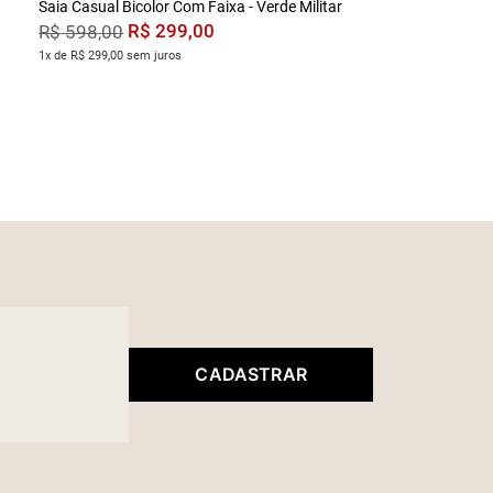
Saia Casual Bicolor Com Faixa - Verde Militar
R$
299
,
00
R$
598
,
00
1x de R$ 299,00 sem juros
CADASTRAR