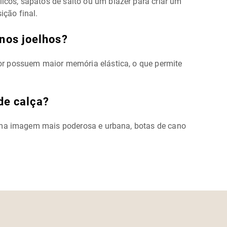
os, sapatos de salto ou um blazer para criar um
ição final.
nos joelhos?
ior possuem maior memória elástica, o que permite
de calça?
r uma imagem mais poderosa e urbana, botas de cano