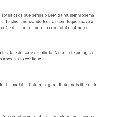
a sofisticada que define o DNA da mulher moderna.
amento chic, priorizando tecidos com toque suave e
nfrentar a rotina urbana com total confiança.
 tecido e do corte escolhido. A malha tecnológica
o após o uso contínuo.
tradicional de alfaiataria, garantindo mais liberdade
 confeccionadas em materiais premium que elevam o