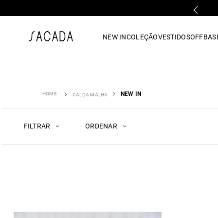
FALE COM UMA LOJA FÍSICA
1
º
vestido
NEW IN
COLEÇÃO
VESTIDOS
OFF
BASI
2
º
vestido midi
3
º
blusa
4
º
tricot
5
º
vestido longo
6
º
calca
NEW IN
CALÇA MALHA
7
º
macacão
8
º
saia
FILTRAR
ORDENAR
9
º
jeans
10
º
vestido curto