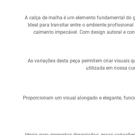
A calça de malha é um elemento fundamental do gu
Ideal para transitar entre o ambiente profissiona
caimento impecável. Com design autoral e con
As variações desta peça permitem criar visuais q
utilizada em nossa cu
Proporcionam um visual alongado e elegante, func
Ideais para propostas despojadas, essas variaçõe