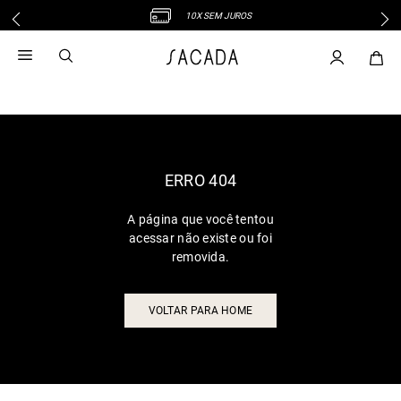
10X SEM JUROS
1
º
vestido
2
º
vestido midi
3
º
blusa
4
º
vestido longo
5
º
tricot
6
º
calca
ERRO 404
7
º
macacão
A página que você tentou
8
º
saia
acessar não existe ou foi
9
º
jeans
removida.
10
º
vestido curto
VOLTAR PARA HOME