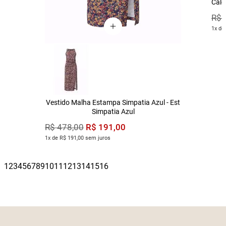
Calç
R$
1x de
Vestido Malha Estampa Simpatia Azul - Est
Simpatia Azul
R$
191
,
00
R$
478
,
00
1x de R$ 191,00 sem juros