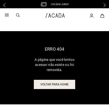
10X SEM JUROS
1
º
vestido
2
º
vestido midi
3
º
blusa
4
º
vestido longo
5
º
tricot
6
º
calca
ERRO 404
7
º
macacão
A página que você tentou
8
º
saia
acessar não existe ou foi
9
º
jeans
removida.
10
º
vestido curto
VOLTAR PARA HOME