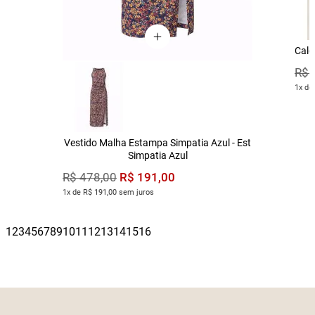
Calç
R$
1x de
Vestido Malha Estampa Simpatia Azul - Est
Simpatia Azul
R$
191
,
00
R$
478
,
00
1x de R$ 191,00 sem juros