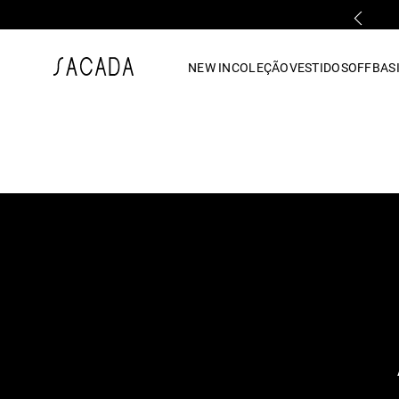
PRIMEIRA TROCA GRÁTIS*
1
º
vestido
NEW IN
COLEÇÃO
VESTIDOS
OFF
BASI
2
º
vestido midi
3
º
blusa
4
º
tricot
5
º
vestido longo
6
º
calca
7
º
macacão
8
º
saia
9
º
jeans
10
º
camisa