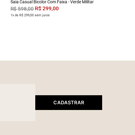
Saia Casual Bicolor Com Faixa - Verde Militar
R$
299
,
00
R$
598
,
00
1x de R$ 299,00 sem juros
CADASTRAR